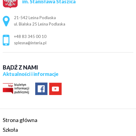
im. Stanisława Staszica
Adres pocztowy:
21-542 Leśna Podlaska
ul. Bialska 25 Leśna Podlaska
+48 83 345 00 10
splesna@interia.pl
BĄDŹ Z NAMI
Aktualności i informacje
Strona główna
Szkoła