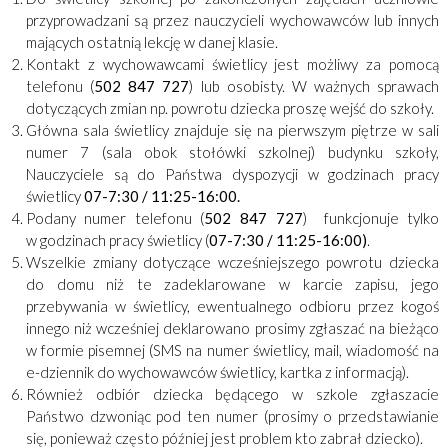
przyprowadzani są przez nauczycieli wychowawców lub innych
mających ostatnią lekcję w danej klasie.
Kontakt z wychowawcami świetlicy jest możliwy za pomocą
telefonu (
502 847 727
) lub osobisty. W ważnych sprawach
dotyczących zmian np. powrotu dziecka proszę wejść do szkoły.
Główna sala świetlicy znajduje się na pierwszym piętrze w sali
numer 7 (sala obok stołówki szkolnej) budynku szkoły,
Nauczyciele są do Państwa dyspozycji w godzinach pracy
świetlicy
07-7:30 / 11:25-16:00.
Podany numer telefonu (
502 847 727
) funkcjonuje tylko
w godzinach pracy świetlicy (
07-7:30 / 11:25-16:00)
.
Wszelkie zmiany dotyczące wcześniejszego powrotu dziecka
do domu niż te zadeklarowane w karcie zapisu, jego
przebywania w świetlicy, ewentualnego odbioru przez kogoś
innego niż wcześniej deklarowano prosimy zgłaszać na bieżąco
w formie pisemnej (SMS na numer świetlicy, mail, wiadomość na
e-dziennik do wychowawców świetlicy, kartka z informacją).
Również odbiór dziecka będącego w szkole zgłaszacie
Państwo dzwoniąc pod ten numer (prosimy o przedstawianie
się, ponieważ często później jest problem kto zabrał dziecko).