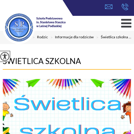
Home
>
Rodzic
>
Informacje dla rodziców
>
Świetlica szkolna ...
ŚWIETLICA SZKOLNA