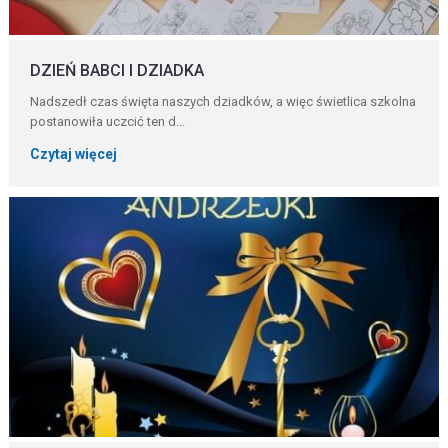
DZIEŃ BABCI I DZIADKA
Nadszedł czas święta naszych dziadków, a więc świetlica szkolna
postanowiła uczcić ten d...
Czytaj więcej