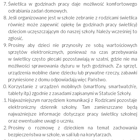
Świetlica w godzinach pracy daje możliwość komfortowego
odrabiania zadań domowych.
Jeśli organizowane jest w szkole zebranie z rodzicami świetlica
również może zapewnić opiekę (w godzinach pracy świetlicy)
dzieciom uczęszczającym do naszej szkoły. Należy wcześniej to
zgłosić.
Prosimy aby dzieci nie przynosiły ze sobą wartościowych
sprzętów elektronicznych, ponieważ na czas przebywania
w świetlicy często plecaki pozostawiają w szatni, gdzie nie ma
możliwości sprawowania dyżuru w tych godzinach. Za sprzęt,
urządzenia mobilne dane dziecku lub prywatne rzeczy, zabawki
przyniesione z domu odpowiadają więc Państwo.
Korzystanie z urządzeń mobilnych (smartfony, smartwatch’e,
tablety itp.) zgodnie z zasadami zapisanymi w Statucie Szkoły.
Najważniejszym narzędziem komunikacji z Rodzicami pozostaje
elektroniczny dziennik szkolny. Tam zamieszczane będą
najważniejsze informacje dotyczące pracy świetlicy szkolnej
oraz ewentualne uwagi o uczniu.
Prosimy o rozmowę z dzieckiem na temat zachowania
bezpieczeństwa w szkole, w sali lub na korytarzach.